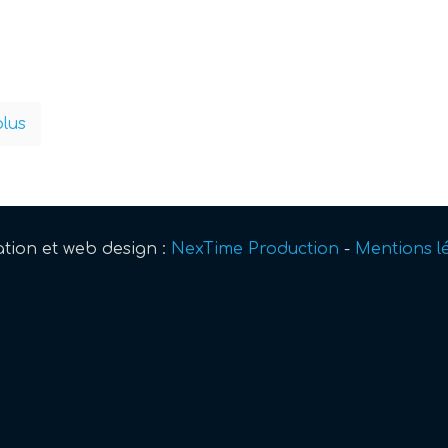
plus
tion et web design :
NexTime Production
-
Mentions l