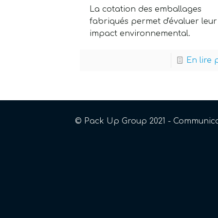
La cotation des emballages
fabriqués permet d'évaluer leur
impact environnemental.
En lire 
© Pack Up Group 2021 - Communica