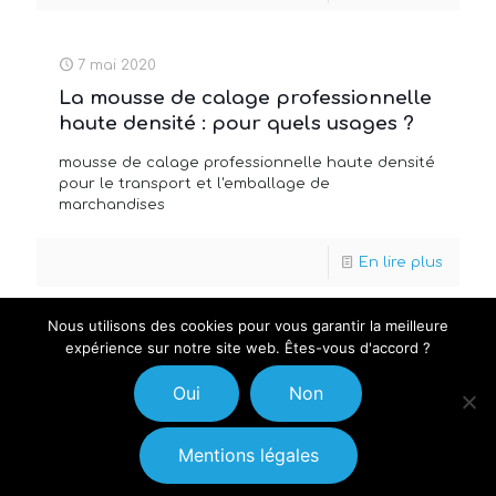
7 mai 2020
La mousse de calage professionnelle
haute densité : pour quels usages ?
mousse de calage professionnelle haute densité
pour le transport et l'emballage de
marchandises
En lire plus
Nous utilisons des cookies pour vous garantir la meilleure
expérience sur notre site web. Êtes-vous d'accord ?
© Pack Up Group 2021 - Communication et web
Oui
Non
design :
NexTime Production
-
Mentions légales
Mentions légales